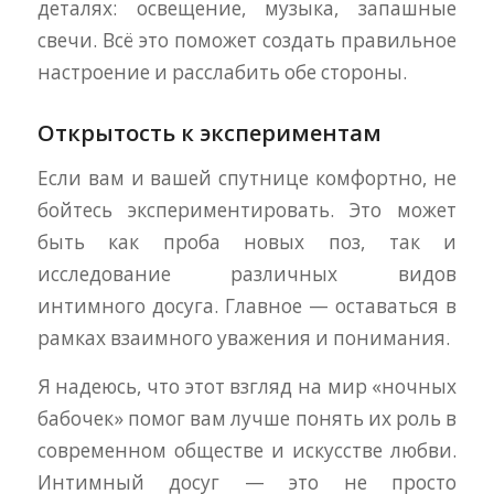
деталях: освещение, музыка, запашные
свечи. Всё это поможет создать правильное
настроение и расслабить обе стороны.
Открытость к экспериментам
Если вам и вашей спутнице комфортно, не
бойтесь экспериментировать. Это может
быть как проба новых поз, так и
исследование различных видов
интимного досуга. Главное — оставаться в
рамках взаимного уважения и понимания.
Я надеюсь, что этот взгляд на мир «ночных
бабочек» помог вам лучше понять их роль в
современном обществе и искусстве любви.
Интимный досуг — это не просто