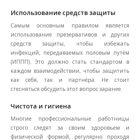
Использование средств защиты
Самым основным правилом является
использование презервативов и других
средств защиты, чтобы избежать
инфекций, передаваемых половым путём
(ИППП). Это должно стать стандартом в
каждом взаимодействии, чтобы защитить
как себя, так и партнёра. Не стоит
стесняться обсудить этот вопрос заранее.
Чистота и гигиена
Многие профессиональные работницы
строго следят за своим здоровьем и
физической формой, регулярно проходя