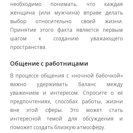
необходимо понимать, что каждая
женщина (или мужчина) вправе делать
выбор относительно своей жизни.
Принятие этого факта является первым
шагом к созданию уважающего
пространства.
Общение с работницами
В процессе общения с «ночной бабочкой»
важно удерживать баланс между
уважением и интересом. Спросите о её
предпочтениях, способах работы, жизни
вне этой сферы. Это может стать
интересной темой для обсуждения и
поможет создать близкую атмосферу.