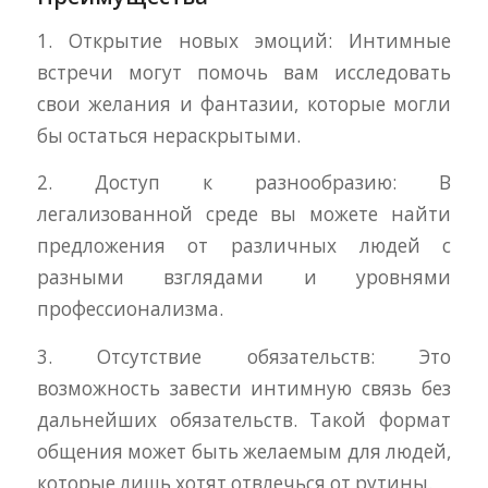
1. Открытие новых эмоций: Интимные
встречи могут помочь вам исследовать
свои желания и фантазии, которые могли
бы остаться нераскрытыми.
2. Доступ к разнообразию: В
легализованной среде вы можете найти
предложения от различных людей с
разными взглядами и уровнями
профессионализма.
3. Отсутствие обязательств: Это
возможность завести интимную связь без
дальнейших обязательств. Такой формат
общения может быть желаемым для людей,
которые лишь хотят отвлечься от рутины.