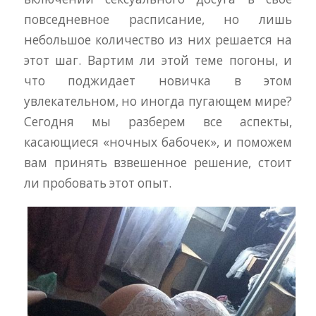
повседневное расписание, но лишь
небольшое количество из них решается на
этот шаг. Вартим ли этой теме погоны, и
что поджидает новичка в этом
увлекательном, но иногда пугающем мире?
Сегодня мы разберем все аспекты,
касающиеся «ночных бабочек», и поможем
вам принять взвешенное решение, стоит
ли пробовать этот опыт.