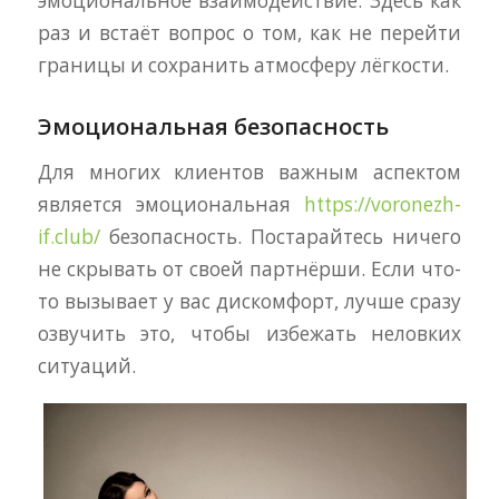
эмоциональное взаимодействие. Здесь как
раз и встаёт вопрос о том, как не перейти
границы и сохранить атмосферу лёгкости.
Эмоциональная безопасность
Для многих клиентов важным аспектом
является эмоциональная
https://voronezh-
if.club/
безопасность. Постарайтесь ничего
не скрывать от своей партнёрши. Если что-
то вызывает у вас дискомфорт, лучше сразу
озвучить это, чтобы избежать неловких
ситуаций.